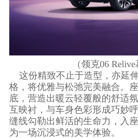
（领克06 Reli
这份精致不止于造型，亦延
格，将优雅与松弛完美融合。
底，营造出暖云轻覆般的舒适
互映衬，与车身色彩形成巧妙
缝线勾勒出鲜活的生命力，入
为一场沉浸式的美学体验。