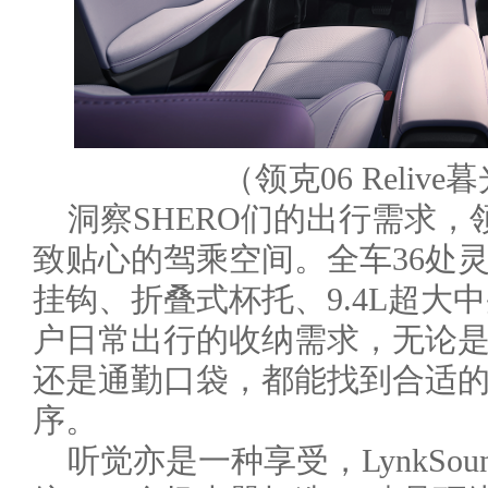
（领克06 Reli
洞察SHERO们的出行需求，领克
致贴心的驾乘空间。全车36处
挂钩、折叠式杯托、9.4L超大
户日常出行的收纳需求，无论
还是通勤口袋，都能找到合适
序。
听觉亦是一种享受，LynkSo