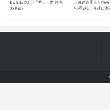
BE SHERO 不「紫」一面 领克
三月踏青季选车指南
06 Reliv
VS星越L，奔赴山海