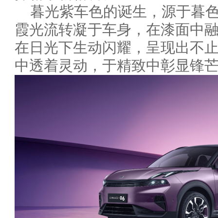
暮光紫车色的诞生，源于暮
霞光流转凝于车身，在漆面中
在日光下生动闪耀，呈现出不
中透着灵动，于精致中彰显锋