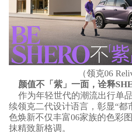
（领克06 Rel
颜值不「紫」一面
，
诠释
SH
作为年轻世代的潮流出行单品，领
续领克二代设计语言，彰显“都
色焕新不仅丰富06家族的色彩
抹精致新格调。