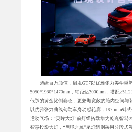
越级百万颜值，启境GT7以优雅张力美学重塑
5050*1980*1470mm，轴距达3000mm，搭配
低趴的黄金比例姿态，更兼顾宽敞的舱内空间与
以优雅张力曲线勾勒车身动感轮廓，1975mm
运动气场；“灵眸大灯”前灯组搭载华为乾崑智驾®AD
智慧投影大灯，“启境之翼”尾灯组则采用分段式