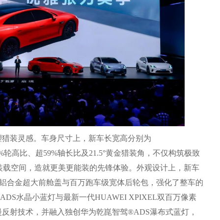
猎装灵感。车身尺寸上，新车长宽高分别为
≥51.2%轮高比、超59%轴长比及21.5°黄金猎装角，不仅构筑极致
装载空间，造就更美更能装的先锋体验。外观设计上，新车
蚌式铝合金超大前舱盖与百万跑车级宽体后轮包，强化了整车的
S水晶小蓝灯与最新一代HUAWEI XPIXEL双百万像素
漫反射技术，并融入独创华为乾崑智驾®ADS瀑布式蓝灯，