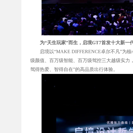
为“天生玩家”而生，启境GT7首发十大新一代
启境以“MAKE DIFFERENCE卓尔不凡”
级颜值、百万级智能、百万级驾控三大越级实力，
驾得热爱、智得自在”的高品质出行体验。