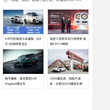
4.99万的瑞虎3x卓越版，比6
瑞虎 8 系双车实力登榜奖 瑞
万+的海鸥更适合
虎8 PLUS蝉联
细节藏锋，捷尼赛思G90
318川藏高原，续航不虚
Wingback概念车
标：全新QQ3川藏线长测