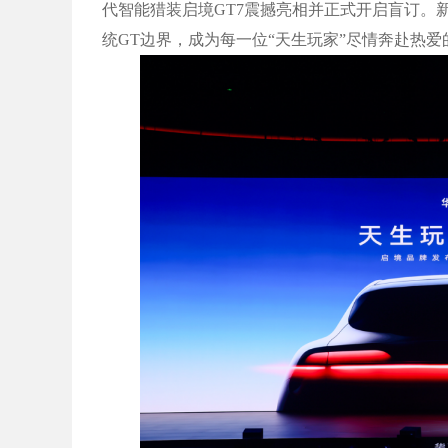
代智能猎装启境GT7震撼亮相并正式开启盲订。
统GT边界，成为每一位“天生玩家”尽情奔赴热爱