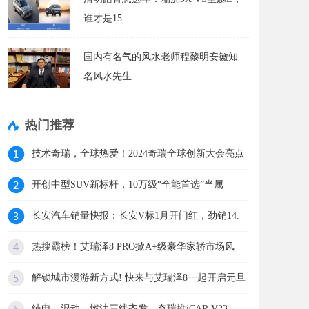
谁才是15
国内有名气的风水老师程黎明安徽知
名风水先生
热门推荐
技术奇瑞，全球热爱！2024奇瑞全球创新大会亮点
开创中型SUV新标杆，10万级“全能首选”当属
长安汽车销量快报：长安V标1月开门红，劲销14.
热搜霸榜！艾瑞泽8 PRO掀A+级豪华家轿市场风
解锁城市漫游新方式! 快来与艾瑞泽8一起开启元旦
纯电、混动、燃油三线齐发，奇瑞推iCAR V23