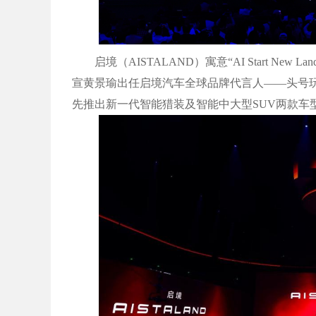
启境（AISTALAND）寓意“AI Start Ne
宣黄景瑜出任启境汽车全球品牌代言人——头号玩
先推出新一代智能猎装及智能中大型SUV两款车