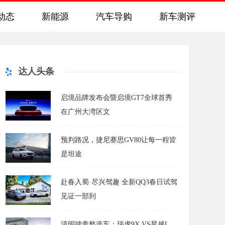
动态
新能源
汽车导购
新车测评
达人头条
启境品牌发布会暨启境GT7全球首秀
在广州大湾区文
预判路况，捷尼赛思GV80让每一程皆
是坦途
赴春入蜀·尽兴驾趣 全新QQ3春日试驾
见证一部到
清明踏青愁选车：瑞虎9X VS星越L，